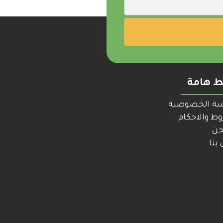
ط هامة
ة الخصوصية
ط والاحكام
حن
بنا