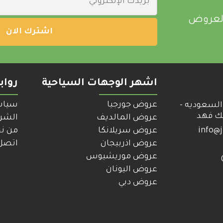
العروض
اشهر الوجهات السياحية
رواب
عروض جورجيا
سياس
السعوديه -
لك فهد
عروض المالديف
الشرو
info@j
عروض سريلانكا
من ن
عروض اذربيجان
اتصل 
عروض موريشيوس
عروض اليونان
عروض دبي