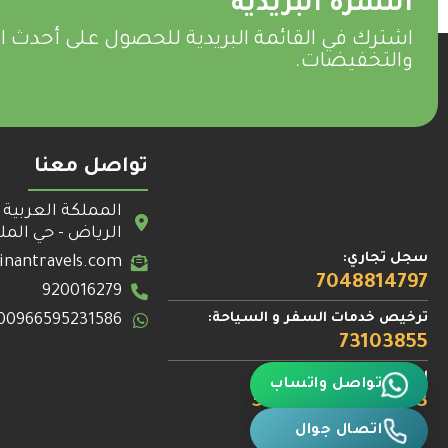
النشرة البريدية
اشترك في القائمة البريدية للحصول على أحدث 
والتخفيضات.
تواصل معنا
المملكة العربية 
الرياض - حي الم
سجل تجاري:
inantravels.com
7048814797
920016279
ترخيص خدمات السفر و السياحة:
00966595231586
73103855
الرقم الضريبي:
تواصل واتساب
312846969500003
اتصال جوال