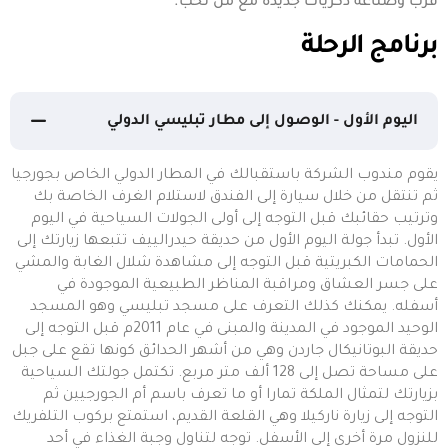
قرب وصناعة ذكريات جديدة مع من تحب.
برنامج الرحلة
اليوم الأول - الوصول إلى مطار تبليسي الدولي
يقوم مندوب الشركة باستقبالك في المطار الدولي الخاص بجورجيا
ثم تنتقل من خلال سيارة إلى الفندق لاستلام الغرف الخاصة بك
وترتيب حقائبك قبل التوجه إلى أولى الجولات السياحية في اليوم
الأول. تبدأ جولة اليوم الأول من حديقة حيدرالييف تتبعها زيارتك إلى
الحمامات الكبريتية قبل التوجه إلى مشاهدة شلال الغابة والمشي
على جسر العشاق ومراقبة المناظر الطبيعية الموجودة في
أسفله. يمكنك كذلك التعرف على مسجد تبليسي وهو المسجد
الوحيد الموجود في المدينة والمبنى في عام 2011م قبل التوجه إلى
حديقة البوتانيكال جاردن وهي من أشهر الحدائق كونها تقع على جبل
على مساحة تصل إلى 128 ألف متر مربع. تكتمل جولتك السياحية
بزيارتك لتمثال الملكة تمارا أو ما تعرف باسم أم الجورجيين ثم
التوجه إلى زيارة ناركيلا وهي القلعة القديم، استمتع بركوب التلفريك
للنزول مرة أخرى إلى الأسفل. توجه لتناول وجبة الغذاء في أحد