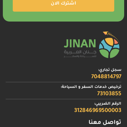
سجل تجاري:
7048814797
ترخيص خدمات السفر و السياحة:
73103855
الرقم الضريبي:
312846969500003
تواصل معنا