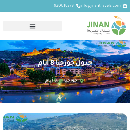
920016279
info@jinantravels.com
جدول جورجيا 8 أيام
جورجيا
8 أيام