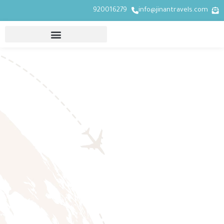
920016279
info@jinantravels.com