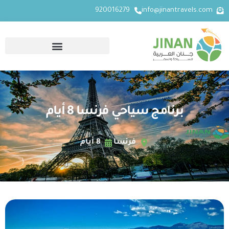
920016279
info@jinantravels.com
برنامج سياحي فرنسا 8 أيام
فرنسا
8 أيام