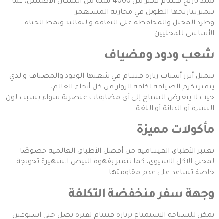
يمتد تاريخ فيتنام لأكثر من 4000 سنة من السكان الأصليين، كما
تتميز بتاريخها الطويل في محاربة المستعمر
وطرد المحتل والمحافظة على الثقافة والتقاليد ونمط الحياة
الأساسي للمحليين.
شعب ودود ومضياف
تتمثل أبرز أسباب زيارة فيتنام في شعبها الودود والمضياف والذي
يتميز بكرم الضيافة لكافة الزوار من كل أنحاء العالم،
حيث لا يتعرض السياح إلى أي مضايقات عنصرية سواء بسبب لون
البشرة أو الديانة أو اللغة.
مأكولات مميزة
تعتبر الأطباق الفيتنامية من أفضل الأطباق العالمية خصوصًا
لمحبي الاكل الاسيوي، كما تتميز بقهوة البيض الشهيرة تحويجة
خاصة تساعد على عدم مقاومتها.
وجهة سفر منخفضة التكلفة
يمكن للسياحة الاستمتاع بزيارة فيتنام لفترة تصل حتى اسبوعين