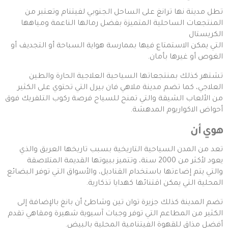
تطل مدينة نها ترانغ على الساحل الجنوبي لفيتنام وتعتبر من
المنتجعات الساحلية المتميزة بفضل رمالها الناعمة ومياهها
الكريستال
التي يمكن الاستمتاع فيها بممارسة هواية السباحة أو التجديف أو
الغوص أو غيرها بأمان.
تشتهر كذلك بمنتجعاتها السياحية العلاجية الحارة والطين
العلاجي، كما تضم مدينة ملاهي فان بيرل التي تحتوي على الكثير
من الألعاب الشيقة والتي تمنح للسياح فرصة ركوب التلفريك فوق
أحواض الاكواريوم المدهشة.
هوي أن
تعد من المدن السياحية التاريخية بسبب تاريخها العريق والذي
يعود لأكثر من 2000 سنة، وتتميز ببيوتها القديمة المتلاصقة
والتي يتم إضاءتها باستخدام القناديل، والأسواق التي توفر البضائع
المحلية التي يمكن اقتنائها كهدايا تذكارية.
تضم المدينة كذلك جزيرة توان تين وشاطئ أن بانغ بالإضافة إلى
الكثير من المطاعم التي توفر وجبات آسيوية شهيرة ومقاهي تقدم
أفضل مذاق للقهوة الفيتنامية المحلية بالبيض.