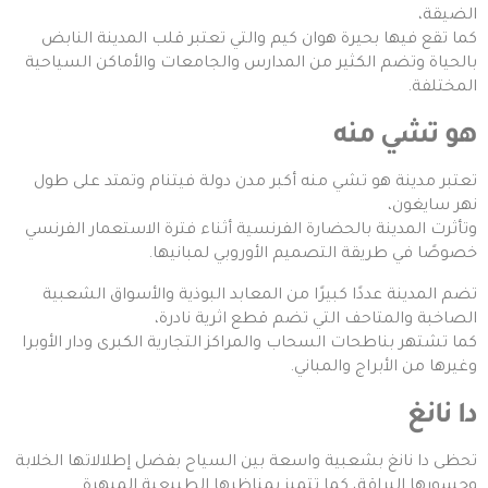
الضيقة،
كما تقع فيها بحيرة هوان كيم والتي تعتبر قلب المدينة النابض
بالحياة وتضم الكثير من المدارس والجامعات والأماكن السياحية
المختلفة.
هو تشي منه
تعتبر مدينة هو تشي منه أكبر مدن دولة فيتنام وتمتد على طول
نهر سايغون،
وتأثرت المدينة بالحضارة الفرنسية أثناء فترة الاستعمار الفرنسي
خصوصًا في طريقة التصميم الأوروبي لمبانيها.
تضم المدينة عددًا كبيرًا من المعابد البوذية والأسواق الشعبية
الصاخبة والمتاحف التي تضم قطع اثرية نادرة،
كما تشتهر بناطحات السحاب والمراكز التجارية الكبرى ودار الأوبرا
وغيرها من الأبراج والمباني.
دا نانغ
تحظى دا نانغ بشعبية واسعة بين السياح بفضل إطلالاتها الخلابة
وجسورها البراقة، كما تتميز بمناظرها الطبيعية المبهرة