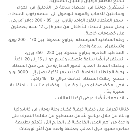
لتمتع بمظهر الوديان والجبال الصخرية.
تستغرق جولتنا في المنطاد ساعة في التحليق في الهواء
وساعتين للذهاب والعودة للوصول إلى منصة ركوب المنطاد.
سعر المنطاد للفرد الواحد يقارب بين 85 – 200 دولار أمريكي.
يصل سعر المنطاد للأطفال من عمر 6 إلى 12 سنة يحصلون
على خصومات خاصة.
رحلة المناطيد المتوسطة
يتراوح سعرها بين 170 – 200 يور
و
.
وتستغرق ساعة واحدة.
المناطيد الفاخرة: يتراوح سعرها بين 280 – 350 يورو
.
تستغرق أيضًا ساعة ونصف، وتسع حوالي 16 إلى 20 راكباً.
يمكنك التقاط العديد الصور التذكارية من على متن المنطاد.
رحلة المنطاد الخاصة:
تبدأ بسعر تذكرة يصل إلى 3000 يورو
.
تتسع رحلات المنطاد الخاصة حوالي 12 – 16 راكباً.
فهي مخصّصة لمحبي المغامرات وقضاء مناسبات احتفالية
مميزة جدًا.
قد يهمك أيضًا:
عرض تركيا للعائلات
ختامًا تعرفنا على كيفية كيفية قضاء رحلة يومان في كابادوكيا
وذلك من خلال برنامج شامل تستطيع من خلالها التعرف على
واحدة من أهم المدن الغامضة في العالم التي تتمتع بطبيعة
ساحرة مميزة حول العالم، جعلتها واحدة من أكثر الوجهات