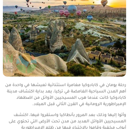
رحلة يومان في كابادوكيا مغامرة استثنائية تعيشها في واحدة من
أهم المدن السياحية الغامضة في تركيا، يعد بداية اكتشاف مدينة
كابادوكيا كانت عندما هرب المسيحيين الأوائل من اضطهاد
الإمبراطورية الرومانية في القرن الثاني قبل الميلاد.
وأتوا إليها وذلك بعد المرور بأنطاكيا واستقروا فيها، اكتشف
المسيحيين الأوائل العديد من مدن تحت الأرض التي تحتوي على
أبواب مخفية وقاموا بالاختباء فيها من ظلم الامبراطورية