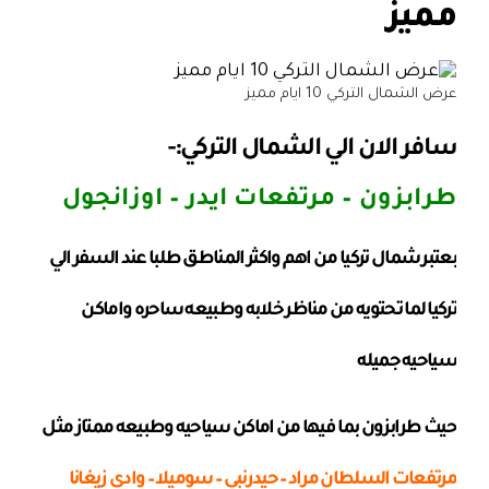
مميز
عرض الشمال التركي 10 ايام مميز
سافر الان الي
الشمال التركي
:-
طرابزون – مرتفعات ايدر – اوزانجول
بعتبر شمال
تركيا
من اهم واكثر المناطق طلبا عند
السفر الي
تركيا
لما تحتويه من مناظر خلابه وطبيعه ساحره واماكن
سياحيه جميله
حيث طرابزون بما فيها من اماكن سياحيه وطبيعه ممتاز مثل
مرتفعات السلطان مراد – حيدرنبي – سوميلا – وادي زيغانا