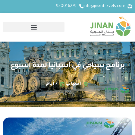
920016279
info@jinantravels.com
برنامج سياحي في اسبانيا لمدة اسبوع
اسبانيا
7 أيام