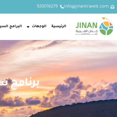
920016279
info@jinantravels.com
الرئيسية
الوجهات
البرامج السيا
برنامج سياح