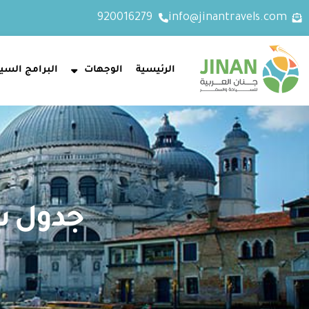
920016279
info@jinantravels.com
الرئيسية
الوجهات
البرامج السيا
جدول سياح