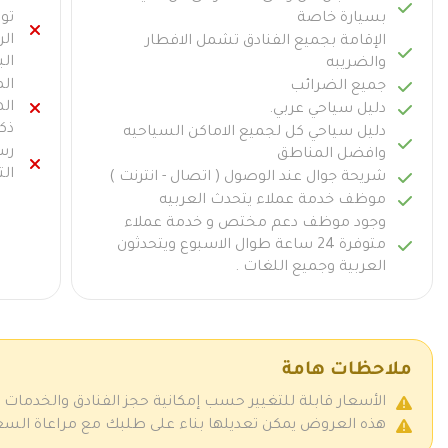
بسيارة خاصة
تو
ال
الإقامة بجميع الفنادق تشمل الافطار
الب
والضريبه
ال
جميع الضرائب
ال
دليل سياحي عربي.
ذك
دليل سياحي كل لجميع الاماكن السياحيه
رسو
وافضل المناطق
الت
شريحة جوال عند الوصول ( اتصال - انترنت )
موظف خدمة عملاء يتحدث العربيه
وجود موظف دعم مختص و خدمة عملاء
متوفرة 24 ساعة طوال الاسبوع ويتحدثون
العربية وجميع اللغات .
ملاحظات هامة
الأسعار قابلة للتغيير حسب إمكانية حجز الفنادق والخدمات
هذه العروض يمكن تعديلها بناء على طلبك مع مراعاة السعر ز