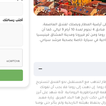
أكتب رسالتك
ة باستقبالك على أرضية المطار ويصلك لفندق العاصمة،
يعطيك المندوب شريحتين للتواصل معك بسهولة للرحلة، تقيم في فنادق 4 نجوم لمدة 10 أيام 9 ليالي، كما أن
روما ومن ثم فيرونا ومدينة العشاق فينيسيا
لسياحية في سيارة خاصة بصحبة مرشد سياحي.
202 عندما تصل من باب المطار لتذهب مع المستقبل نحو الفندق لتستريح
 روما. إن ذهبت إلى روما فلا يجب أن تفوتك
 الإمبراطورية الرومانية. لأنه شهد على أبرز
التي حكت تاريخ هذا البلد العريق. زيارة معبد
زال يحتفظ بهيئته التاريخية ولم يتأثر حتى يومنا