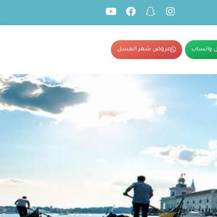
 واتساب
عروض شهر العسل