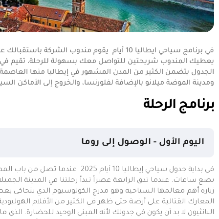
في برنامج سياحي ايطاليا 10 أيام يقوم مندوب الشرك
الجدول يتضمن الكثير من المدن المشهور في إيطاليا منها العاصمة 
ومدينة الموضة ميلانو بالإضافة لفلورنسا، والخروج إلى الأماكن ا
برنامج الرحلة
اليوم الأول - الوصول إلى روما
في بداية جدول سياحي إيطاليا 10 أيام 5
بضع ساعات. عندما تدق الرابعة عصراً تبدأ رحلتنا في المدينة الجميلة
زيارة أهم معالمها السياحية وهو مدرج الكولوسيوم الذي يتحاكى بعظمة
المعارك القتالية على أرضة حتى ظهر في الكثير من الأفلام الهوليودية 
البانثيون لا بد أن يكون في جدولك لأنه المبنى الوحيد للحضارة. الذي ما