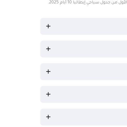
هذا بعوامل المناخ والتعرية وغيرها من المعالم. وها قد أنتهى اليوم الأول من جدول سياحي إيطاليا 10 أيام 2025.