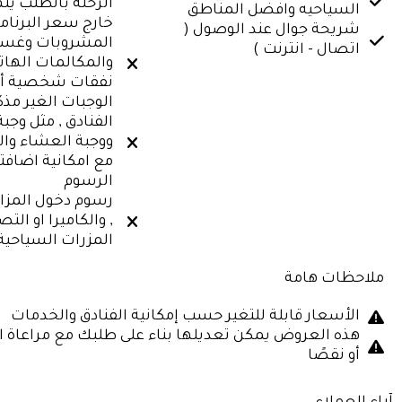
الرحلة بالطلب يت
السياحيه وافضل المناطق
خارج سعر البرنام
شريحة جوال عند الوصول (
المشروبات وغسي
اتصال - انترنت )
والمكالمات الهات
نفقات شخصية أ
الوجبات الغير مذك
الفنادق , مثل وجبة
ووجبة العشاء وا
مع امكانية اضاف
الرسوم
رسوم دخول المزا
, والكاميرا او الت
المزرات السياحية
ملاحظات هامة
الأسعار قابلة للتغير حسب إمكانية الفنادق والخدمات
هذه العروض يمكن تعديلها بناء على طلبك مع مراعاة ال
أو نقصًا