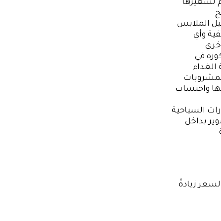
م تسعيرها
ج
ل الملابس
فية وأي
خري
وره في
 الغداء
لمشروبات
تها واحتساب
رات السياحية
صوير بداخل
سعر زيادةً