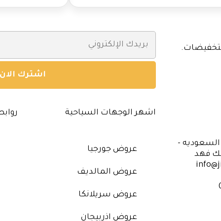
لتخفيضات.
اشهر الوجهات السياحية
روابط
 السعوديه -
عروض جورجيا
لك فهد
info@j
عروض المالديف
عروض سريلانكا
عروض اذربيجان