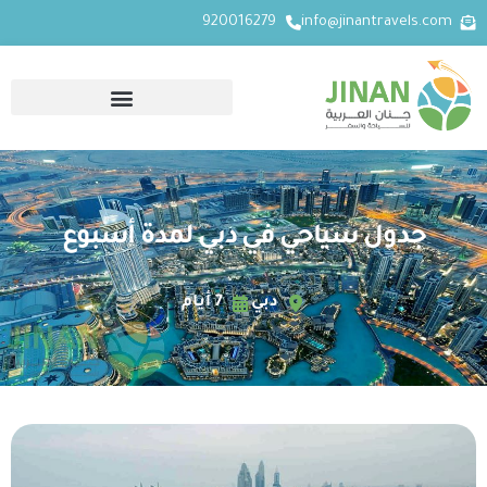
920016279
info@jinantravels.com
جدول سياحي في دبي لمدة أسبوع
دبي
7 أيام