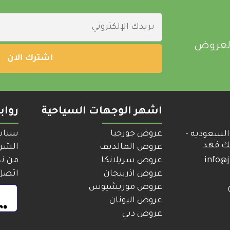
العروض
اشهر الوجهات السياحية
رواب
عروض جورجيا
سياس
السعوديه -
لك فهد
عروض المالديف
الشرو
info@j
عروض سريلانكا
من ن
عروض اذربيجان
اتصل 
عروض موريشيوس
عروض اليونان
عروض دبي