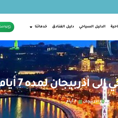
حية
الدليل السياحي
دليل الفنادق
خدماتنا
تواصل
لى اذربيجان لمده 7 أيام
اذربيجان
7 أيام