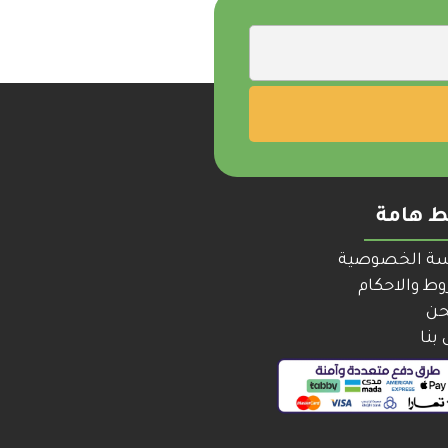
ط هامة
ة الخصوصية
ط والاحكام
حن
بنا