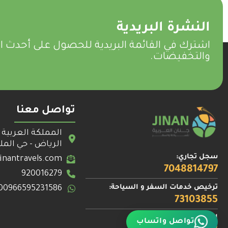
النشرة البريدية
اشترك في القائمة البريدية للحصول على أحدث 
والتخفيضات.
تواصل معنا
المملكة العربية 
الرياض - حي الم
سجل تجاري:
inantravels.com
7048814797
920016279
ترخيص خدمات السفر و السياحة:
00966595231586
73103855
الرقم الضريبي:
تواصل واتساب