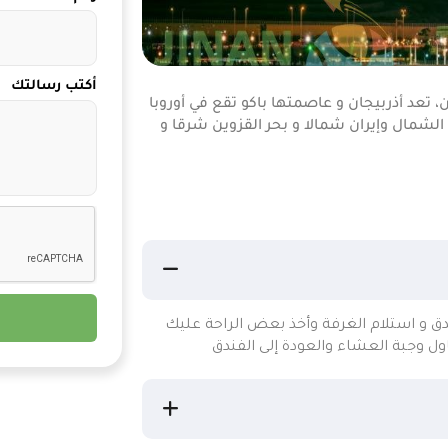
أكتب رسالتك
 في أذربيجان 7 أيام – 6 ليالي لشخصين، تعد أذربيجان و عاصمتها باكو تقع في أوروبا
الشمال وإيران شمالا و بحر القزوين شرقا و
ندق و استلام الغرفة وأخذ بعض الراحة عليك
اول وجبة العشاء والعودة إلى الفندق