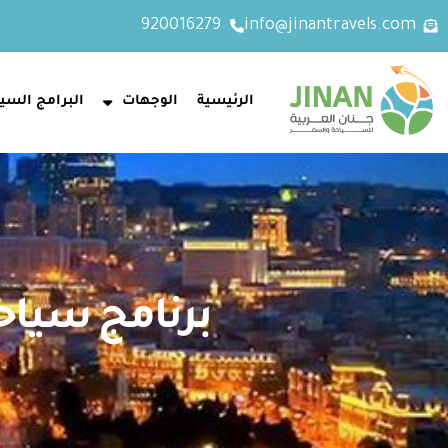
920016279
info@jinantravels.com
الرئيسية
الوجهات
البرامج السيا
برنامج سياحي إ