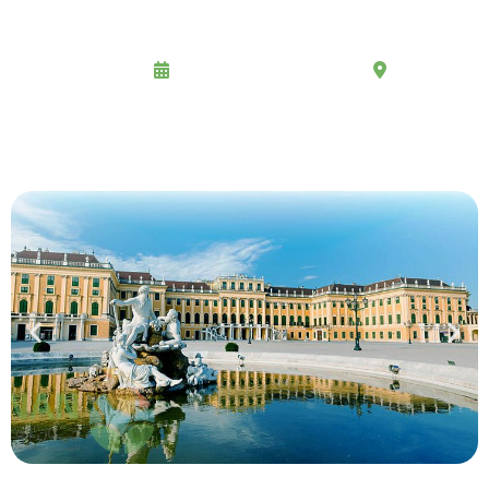
يوم
النمسا، سويسرا، ايطاليا
12 يوم