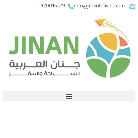
920016279
info@jinantravels.com
برنامج سياحي النمسا سويسرا ايطاليا 12