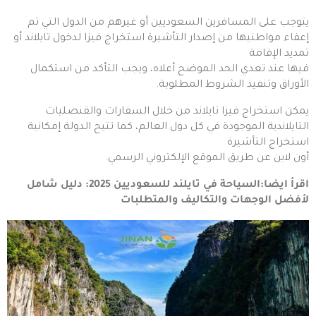
يتوجب على المسافرين السعوديين أو غيرهم من الدول التي تم
إعفاء مواطنيها من إصدار التأشيرة استخراج فيزا لدخول تايلاند أو
تمديد الإقامة
فيها عند تعدي الحد الموضح أعلاه، ويجب التأكد من استكمال
الأوراق وتنفيذ الشروط المطلوبة.
يمكن استخراج فيزا تايلاند من خلال السفارات والقنصليات
التايلاندية الموجودة في كل دول العالم، كما تتيح الدولة إمكانية
استخراج التأشيرة
أون لاين عن طريق الموقع الإلكتروني الرسمي.
اقرأ ايضا:
السياحة في تايلند للسعوديين 2025: دليل شامل
لأفضل الوجهات والتكاليف والمتطلبات