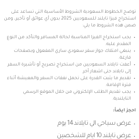
توضح الخطوط السعودية الشروط الأساسية التي تساعد على
استخراج فيزا تايلند للسعوديين 2025 بدون أي عوائق أو تأخير، ومن
ضمن هذه الشروط ما يلي:
يجب استخراج الفيزا المناسبة لحالة المسافر والتأكد من النوع
المقدم عليه.
ينبغي امتلاك جواز سفر سعودي ساري المفعول وبصفحات
فارغة.
أعفت تايلاند السعوديين من استخراج تصريح أو تأشيرة السفر
إلى تايلاند حتى اشعار آخر.
تقديم ما يثبت القدرة على تحمل نفقات السفر والمعيشة أثناء
فترة الإقامة.
يجب تقديم الطلب الإلكتروني من خلال الموقع الرسمي
التايلندية.
احجز ايضأ:
عرض سياحي الي تايلاند 14 يوم
عرض تايلند 10 ايام للشخصين