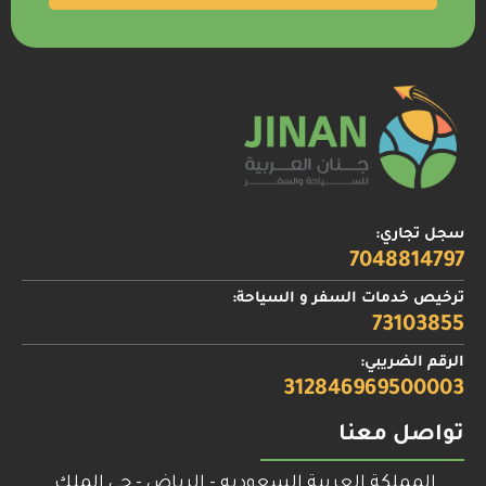
سجل تجاري:
7048814797
ترخيص خدمات السفر و السياحة:
73103855
الرقم الضريبي:
312846969500003
تواصل معنا
المملكة العربية السعوديه - الرياض - حي الملك