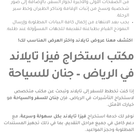
من الصفحات الأولى والأخيرة لجواز السفر، بالإضافة إلى صور
شخصية ونسخ من إثبات الإقامة وتذاكر الطيران وخط سير
الرحلة.
يجب بعد الانتهاء من إكمال كافة البيانات المطلوبة وإرسال
النموذج القيام بطباعته لتقديمه للجهات المسؤولة عند طلبه.
اكتشف معنا
عروض تايلاند
واختر العرض المناسب لك!
مكتب استخراج فيزا تايلاند
في الرياض – جنان للسياحة
إذا كنت تخطط للسفر إلى تايلاند وتبحث عن مكتب
متخصص
لاستخراج التأشيرات في الرياض
، فإن
جنان للسفر والسياحة
هو
خيارك الأمثل.
نوفر لك خدمة استخراج
فيزا تايلاند بكل سهولة وسرعة
، مع
دعم كامل في جميع مراحل التقديم، بما في ذلك تجهيز المستندات
المطلوبة وحجز المواعيد.