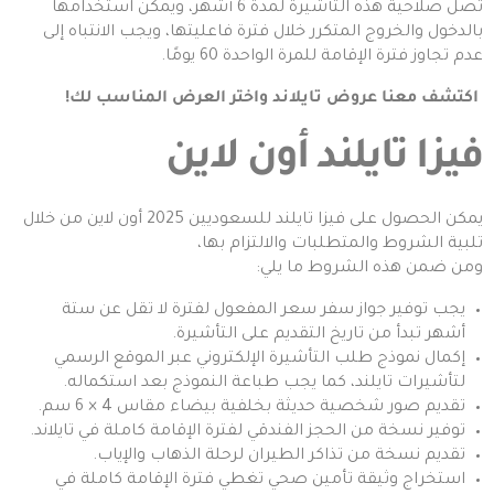
تصل صلاحية هذه التأشيرة لمدة 6 أشهر، ويمكن استخدامها
بالدخول والخروج المتكرر خلال فترة فاعليتها، ويجب الانتباه إلى
عدم تجاوز فترة الإقامة للمرة الواحدة 60 يومًا.
اكتشف معنا
عروض تايلاند
واختر العرض المناسب لك!
فيزا تايلند أون لاين
يمكن الحصول على فيزا تايلند للسعوديين 2025 أون لاين من خلال
تلبية الشروط والمتطلبات والالتزام بها،
ومن ضمن هذه الشروط ما يلي:
يجب توفير جواز سفر سعر المفعول لفترة لا تقل عن ستة
أشهر تبدأ من تاريخ التقديم على التأشيرة.
إكمال نموذج طلب التأشيرة الإلكتروني عبر الموقع الرسمي
لتأشيرات تايلند، كما يجب طباعة النموذج بعد استكماله.
تقديم صور شخصية حديثة بخلفية بيضاء مقاس 4 × 6 سم.
توفير نسخة من الحجز الفندقي لفترة الإقامة كاملة في تايلاند.
تقديم نسخة من تذاكر الطيران لرحلة الذهاب والإياب.
استخراج وثيقة تأمين صحي تغطي فترة الإقامة كاملة في