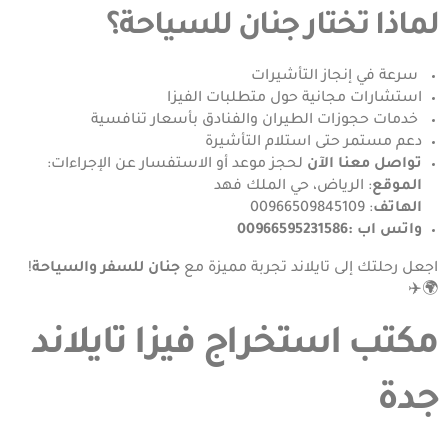
لماذا تختار جنان للسياحة؟
سرعة في إنجاز التأشيرات
استشارات مجانية حول متطلبات الفيزا
خدمات حجوزات الطيران والفنادق بأسعار تنافسية
دعم مستمر حتى استلام التأشيرة
تواصل معنا الآن
لحجز موعد أو الاستفسار عن الإجراءات:
الموقع
:
الرياض، حي الملك فهد
الهاتف
:
00966509845109
واتس اب :
00966595231586
اجعل رحلتك إلى تايلاند تجربة مميزة مع
جنان للسفر والسياحة
!
🌍✈️
مكتب استخراج فيزا تايلاند
جدة