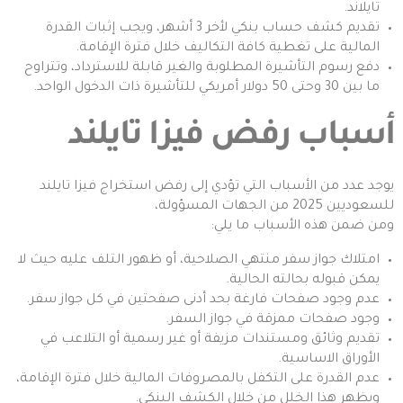
تايلاند.
تقديم كشف حساب بنكي لأخر 3 أشهر، ويجب إثبات القدرة
المالية على تغطية كافة التكاليف خلال فترة الإقامة.
دفع رسوم التأشيرة المطلوبة والغير قابلة للاسترداد، وتتراوح
ما بين 30 وحتى 50 دولار أمريكي للتأشيرة ذات الدخول الواحد.
أسباب رفض فيزا تايلند
يوجد عدد من الأسباب التي تؤدي إلى رفض استخراج فيزا تايلند
للسعوديين 2025 من الجهات المسؤولة،
ومن ضمن هذه الأسباب ما يلي:
امتلاك جواز سفر منتهي الصلاحية، أو ظهور التلف عليه حيث لا
يمكن قبوله بحالته الحالية.
عدم وجود صفحات فارغة بحد أدنى صفحتين في كل جواز سفر.
وجود صفحات ممزقة في جواز السفر.
تقديم وثائق ومستندات مزيفة أو غير رسمية أو التلاعب في
الأوراق الاساسية.
عدم القدرة على التكفل بالمصروفات المالية خلال فترة الإقامة،
ويظهر هذا الخلل من خلال الكشف البنكي.