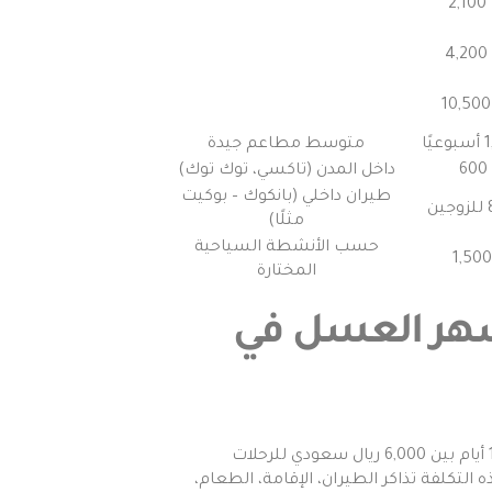
متوسط مطاعم جيدة
داخل المدن (تاكسي، توك توك)
طيران داخلي (بانكوك – بوكيت
مثلًا)
حسب الأنشطة السياحية
المختارة
 لشهر العسل في
كما تتراوح تكلفة شهر العسل في تايلاند 2026 للزوجين لمدة 7 إلى 10 أيام بين 6,000 ريال سعودي للرحلات
تشمل هذه التكلفة تذاكر الطيران، الإقامة، الطعام،