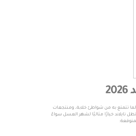
2
 لما تتمتع به من شواطئ خلابة، ومنتجعات
ة، وأسعار مناسبة مقارنة بوجهات عالمية أخرى وفي عام 2026، تظل تايلاند خيارًا مثاليًا لشهر العسل سواءً
متوقعة: