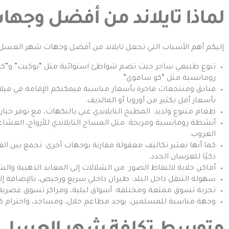
لماذا تايلاند من أفضل وج
إليكم أهم الأسباب التي تجعل تايلاند من أفضل وجهات شهر العسل:
تنوع طبيعي ساحر حيث تضم شواطئ استوائية مثل “بوكيت” و”كراب
رومانسية مثل “كو ساموي”.
فنادق ومنتجعات فاخرة بأسعار مناسبة فيمكنكم الإقامة في فيل
بأسعار أقل بكثير من أوروبا أو المالديف.
طعام متنوع ولذيذ: المطبخ التايلاندي غني بالنكهات، مع توفر خي
أنشطة رومانسية ومريحة: مثل المساج التايلاندي للأزواج، العشاء
الغروب.
كما أنها تعتبر تكاليف معقولة مقارنة بوجهات أخرى: تجمع بين ال
ذكيًا للعرسان الجدد.
أماكن خلابة لالتقاط الصور: من الشلالات إلى المعابد الذهبية والش
سهولة التنقل داخل البلد: طيران داخلي سريع ورخيص، بالإضافة إ
تجربة تسوق ممتعة ومختلفة: أسواق ليلية، ومراكز تسوق عصرية، 
وجهة مناسبة للمسلمين: يوجد مطاعم حلال، ومساجد، واحترام كب