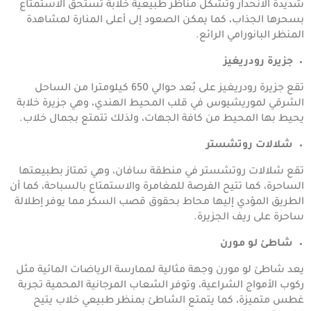
شديدة الانحدار وتشكل مناظر طبيعية خلابة تستحق الاستمتاع
بسحرها الجذاب، كما يمكن الصعود إلى أعلى المنارة لمشاهدة
المنظر البانورامي الرائع.
جزيرة رودريغيز
تقع جزيرة رودريغيز على بُعد حوالي 650 كيلومترا من الساحل
الشرقي لموريشيوس في قلب المحيط الهندي، وهي جزيرة خلابة
يحيط بها المحيط من كافة الجهات، ولذلك تتمتع بجمال خلاب.
شلالات روتشستر
تقع شلالات روتشستر في منطقة سافان، وهي تمتاز بطبيعتها
الساحرة، كما تتيح الفرصة للمغامرة والاستمتاع بالسباحة، كما أن
الطريق المؤدي إليها محاط بحقوق قصب السكر مما يوفر إطلالة
ساحرة على ريف الجزيرة.
شاطئ لو مورن
يعد شاطئ لو مورن وجهة مثالية لممارسة الرياضات المائية مثل
ركوب الأمواج الشراعية، وتوفر الشعاب المرجانية المحمية تجربة
غطس متميزة، كما يتمتع الشاطئ بمنظر طبيعي خلاب يتيح