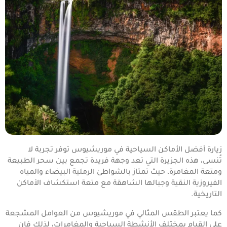
زيارة أفضل الأماكن السياحية في موريشيوس توفر تجربة لا
تُنسى، هذه الجزيرة التي تعد وجهة فريدة تجمع بين سحر الطبيعة
ومتعة المغامرة، حيث تمتاز بالشواطئ الرملية البيضاء والمياه
الفيروزية النقية وجبالها الشاهقة مع متعة استكشاف الأماكن
التاريخية.
كما يعتبر الطقس المثالي في موريشيوس من العوامل المشجعة
على القيام بمختلف الأنشطة السياحية والمغامرات، لذلك فإن