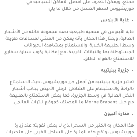
ممتع، ويُمكن التعرف على أفضل الاماكن السياحية في
موريشيوس لشهر العسل من خلال ما يلي:
غابة الأبنوس
غابة الأبنوس هي محمية طبيعية تضم مجموعة هائلة من الأشجار
العالية، ويمتاز هذا المكان بأنه يمكن من المشي لمسافات طويلة
وسط الطبيعة الخلابة، والاستمتاع بمشاهدة الحيوانات
المستوطنة بها والنباتات الفريدة، مع إمكانية ركوب سيارة سفاري
للاستمتاع بالهواء الطلق.
جزيرة بينيتييه
تعتبر جزيرة بينيتييه من أجمل جزر موريشيوس، حيث الاستمتاع
بالراحة والاستجمام على الشاطئ الرملي الأبيض بجانب أشجار
النخل العالية في وسط الجزيرة، كما يمكن الاستمتاع بالطبيعة
مع جبل Le Morne Brabant المصنف كموقع للتراث العالمي.
منارة ألبيون
هذا المكان به الكثير من السحر الذي لا يمكن تفويته عند زيارة
موريشيوس، وتقع هذه المنارة على الساحل الغربي على منحدرات