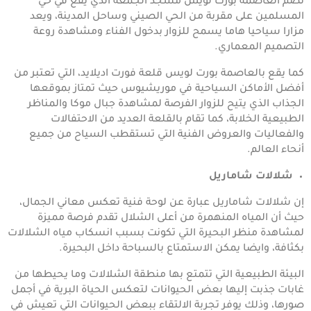
تضم العاصمة بورت لويس مسجد الجمعة الذي يقع في حي
المسلمين على مقربة من الحي الصيني وساحل المدينة، ويعد
مزارا سياحيا هاما يسمح للزوار بدخول الفناء ومشاهدة روعة
التصميم المعماري.
كما يقع بالعاصمة بورت لويس قلعة فورت اديلايد، التي تعتبر من
أفضل الأماكن السياحية في موريشيوس حيث تمتاز بموقعها
الجذاب الذي يتيح للزوار الفرصة لمشاهدة جبال موكا والمناظر
الطبيعية الخلابة، كما تقام بالقلعة العديد من الاحتفالات
والفعاليات والعروض الفنية التي تستقطب السياح من جميع
أنحاء العالم.
شلالات شاماريل
إن شلالات شاماريل عبارة عن لوحة فنية تعكس معاني الجمال،
حيث أن المياه المنهمرة من أعلى الشلال تقدم فرصة مميزة
لمشاهدة منظر البحيرة التي تكونت بسبب انسكاب مياه الشلالات
بكثافة، وايضا يمكن الاستمتاع بالسباحة داخل البحيرة.
البيئة الطبيعية التي تتمتع بها منطقة الشلالات وما يحيطها من
غابات جذبت إليها بعض الحيوانات لتعكس الحياة البرية في أجمل
صورها، وذلك يوفر تجربة الالتقاء ببعض الحيوانات التي تعيش في