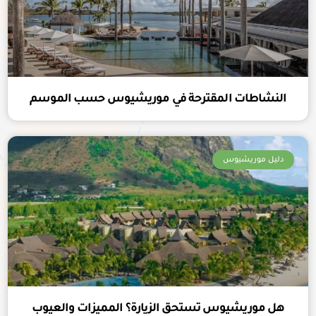
النشاطات المقترحة في موريشيوس حسب الموسم
دليل موريشيوس
هل موريشيوس تستحق الزيارة​؟ المميزات والعيوب