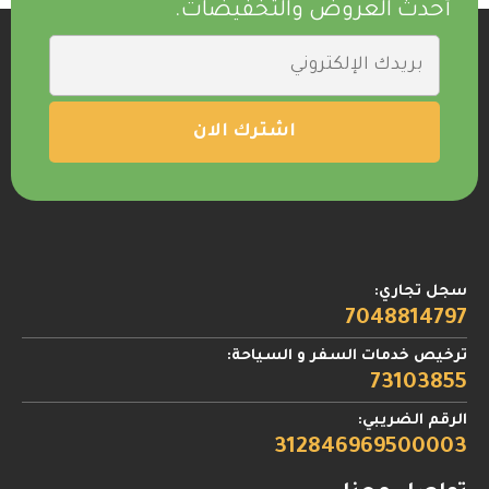
أحدث العروض والتخفيضات.
سجل تجاري:
7048814797
ترخيص خدمات السفر و السياحة:
73103855
الرقم الضريبي:
312846969500003