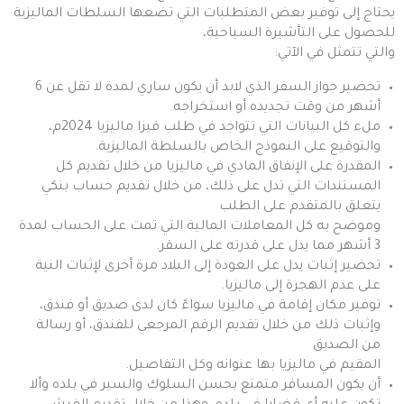
يحتاج إلى توفير بعض المتطلبات التي تضعها السلطات الماليزية
للحصول على التأشيرة السياحية،
والتي تتمثل في الآتي:
تحضير جواز السفر الذي لابد أن يكون ساري لمدة لا تقل عن 6
أشهر من وقت تجديده أو استخراجه.
ملء كل البيانات التي تتواجد في طلب فيزا ماليزيا 2024م،
والتوقيع على النموذج الخاص بالسلطة الماليزية.
المقدرة على الإنفاق المادي في ماليزيا من خلال تقديم كل
المستندات التي تدل على ذلك، من خلال تقديم حساب بنكي
يتعلق بالمتقدم على الطلب
وموضح به كل المعاملات المالية التي تمت على الحساب لمدة
3 أشهر مما يدل على قدرته على السفر.
تحضير إثبات يدل على العودة إلى البلاد مرة أخرى لإثبات النية
على عدم الهجرة إلى ماليزيا.
توفير مكان إقامة في ماليزيا سواءً كان لدى صديق أو فندق،
وإثبات ذلك من خلال تقديم الرقم المرجعي للفندق، أو رسالة
من الصديق
المقيم في ماليزيا بها عنوانه وكل التفاصيل.
أن يكون المسافر متمتع بحسن السلوك والسير في بلده وألا