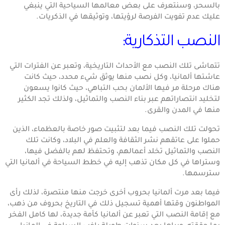
بالسحر، وسنتعرف على بعض معالمها السياحية التي ينبغي
عليك عدم تفويت الفرصة لرؤيتها، وتوثيقها في الذكريات.
النصب التذكارية:
تتماشى تلك النصب مع الأحداث التاريخية، وتعبر عن الفترات التي
عاشتها ألمانيا، وكل نصب منها يوثق شيء محدد، حيث كانت
هناك مرحلة مر فيها الألمان بحب التباهي، حيث كانوا يسعون
لتخليد انتصاراتهم عبر بناء النصب والتماثيل، ولذلك تجد الكثير
منها في المدن والقرى.
تحولت تلك النصب فيما بعد لتثبيت صور خاصة بالعظماء، الذين
حملوا على عاتقهم نشر الثقافة والعلم في البلاد، وكانت تلك
النصب والتماثيل تخلد أعمالهم، وتحتفظ لهم بالفضل فيها،
وستراها في كل مكان تذهب إليه في خطط السياحة في ألمانيا التي
سترسمها.
فيما بعد مرت ألمانيا بحروب أخرى خرجت منها منتصرة، لذلك رأى
المواطنون وقتها أهمية تسجيل ذلك في التاريخ بحروف من ذهب،
مع إقامة النصب التي تعبر عن ألمانيا كأمة جديدة، لها كامل الفخر