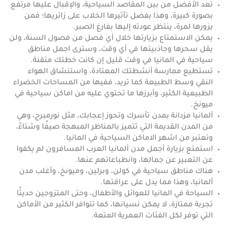
تعد الأفضل من بين المقاصد السياحية، والإقبال عليها مرتفع
بصورة كبيرة، وهذا بفضل تأثيرها الخلاب على زائريها؛ فمن
يزورها لمرة، ينتظر عودته إليها بفارغ الصبر.
يمكن الاستمتاع بزيارتها خلال أي فصل من فصول السنة، ولن
يقل سحرها وجاذبيتها في أي وقت، وسترى اجمل مناطق
سياحية في المانيا في وقت قليل إن كانت خطتك متقنة.
تستطيع ممارسة أنشطتك المعتادة، واستنشاق الهواء
النقي وسط الطبيعة كما تريد، ففيها من المساحات الخضراء
الطبيعية الكثير، وأبرزها ما تحتوي عليه من اماكن سياحية في
ميونخ.
ألمانيا مزدانة بمدن تأسرك وتحوز إعجابك، مثل نورمبرج، وهي
من المدن القديمة التي تتميز بالمناظر المبهجة صيفًا وشتاءً،
وتعتبر من اشهر الاماكن السياحية في المانيا.
استمتع بزيارة أجمل مدن ألمانيا العرب المسافرون لم يكفوا
عن التعبير عن جمالها، وانطباعاتهم عنها.
هناك مناطق سياحية في كولن، وبرلين، وميونخ، وأغلب مدن
ألمانيا، وهذا مما يدل على عراقتها.
السياحة في المانيا للعوائل والأطفال، وحتى المتزوجين حديثًا
تجربة ممتازة، لا يمكن نسيانها، كما تتوافر الكثير من الأماكن
التي توفر لكل الفئات العمرية المتعة.