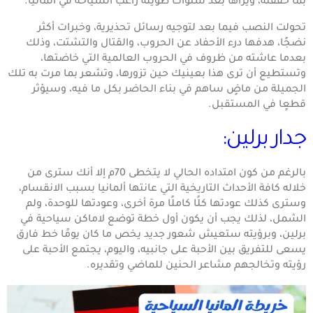
بما حققته، ويراها بعد سنوات طويلة راغب السياحة في المانيا.
تحولت النصب فيما بعد لتوجيه رسائل تحذيرية، وخبرات أكثر
نضجًا، هدفها درء الأحفاد عن الحروب، والقتال والتشتت، وذلك
بعدما عاشته من ظروف في الحروب العالمية التي خاضتها،
وتستطيع أن ترى هذا بعينيك حين تزورها، وتشعر بما مرت به تلك
الجميلة من ماضٍ ساهم في بناء الحاضر بكل ما فيه، وسيؤثر
قطعٍا في المستقبل.
جدار برلين:
بالرغم من كون امتداده الحالي لا يتخطى 70م إلا أنك سترى من
خلاله كافة الأحداث التاريخية التي عانتها ألمانيا بسبب الانقسام،
وسترى كذلك عودتها كلًا كاملًا مرة أخرى، وعودتها للوحدة، ولم
الشمل، لذلك يجب أن يكون أول خطة توضع لاماكن سياحية في
برلين، وبرؤيته ستعيش شعور جديد يخص ما كان يومًا خط فارق
يسعى للتفريق بين الأحبة على جانبيه، واليوم، يجتمع الأحبة على
رؤيته وتخالجهم مشاعر الحنين للماضي وتقديره.