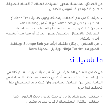
من الحدائق المناسبة لمحبي السينما، فهناك 7 أقسام للحديقة،
كلها جاذبة ومحببة لنفوس الأطفال.
حينما تذهب مع أطفالك يمكنكم ركوب طائرة Star Trek، أو
اصطياد بعض الVampires مع الشهير Van Helsing.
يمكن كذلك زيارة الغابة السوداء المانيا سياحة مناسبة
للعائلات والأطفال وتتضمن بعض الحركة أو ممارسة أنشطة
أخرى شيقة.
من الممكن أن يتنزه طفلك أيضًا مع Sponge Bob، ويلتقط
الصور مع Ninja Turtles، ويقابل الجميلة Dora.
فانتاسيالاند
:
من ضمن الأماكن المبهرة التي تشعرك بأنك زرت العالم كله في
خلال 24 ساعة فقط، بينما أنت في خضم تنفيذ خطة السياحة في
المانيا، فهي من الأماكن الساحرة، وإن كنت تريد الاستمتاع بها
فخطط كما يلي؛
يمكنك البدء بتشاينا تاون، حيث تتجول تحت الباغودا، كما
يمكنك الانتقال للمكسيك لركوب مجرى خشبي.