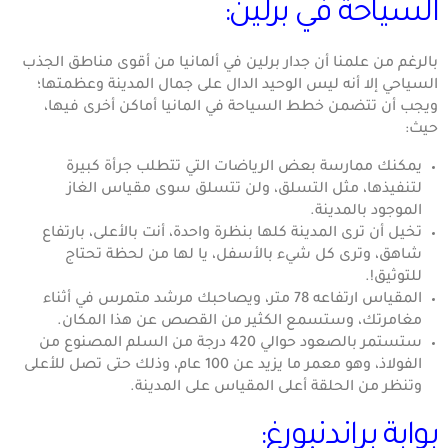
السياحة في برلين:
بالرغم من علمنا أن جدار برلين في ألمانيا من أقوى مناطق الجذب
السياحي إلا أنه ليس الوحيد الدال على جمال المدينة وعظمتها؛
ويجب أن تتضمن خطط السياحة في المانيا أماكن أخرى فيها،
حيث:
يمكنك ممارسة بعض الرياضات التي تتطلب جرأة كبيرة
لتنفيذها، مثل التسلق، ولن تتسلق سوى مقياس الغاز
الموجود بالمدينة.
تخيل أن ترى المدينة كلها بنظرة واحدة، أنت بالأعلى، بارتفاع
شاهق، وترى كل شيء بالأسفل، يا لها من لحظة تحتاج
للتوثيق!.
المقياس ارتفاعه 78 متر، ويصاحبك مرشد متمرس في أثناء
مغامرتك، وستسمع الكثير من القصص عن هذا المكان.
ستستمر بالصعود حوالي 420 درجة من السلم المصنوع من
الفولاذ، وهو معمر ما يزيد عن 100 عام، وذلك حتى تصل للأعلى
وتنظر من الحلقة أعلى المقياس على المدينة.
بوابة براندنبورغ: