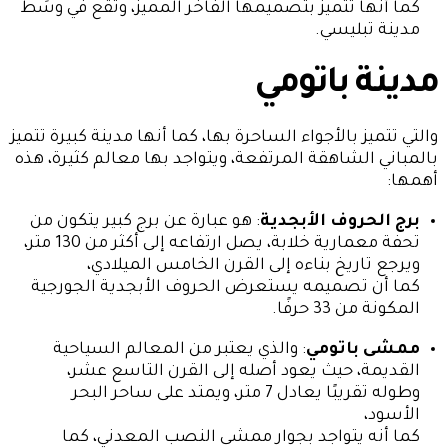
كما أنها تتميز بتصميمها الفاخر المميز، وتقع في وسَط
مدينة تبليسي.
مدينة باتومي
والتي تتميز بالأجواء الساحرة بها، كما أنها مدينة كبيرة تتميز
بالمباني الشاهقة المرتفعة، ويتواجد بها معالم كثيرة، هذه
أهمها:
برج الحروف الأبجدية
: هو عبارة عن برج كبير يتكون من
تحفة معمارية خلابة، يصل ارتفاعه إلى أكثر من 130 متر،
ويرجع تاريخ بناءه إلى القرن الخامس الميلادي،
كما أن تصميمه يستعرض الحروف الأبجدية الجورجية
المكونة من 33 حرفًا.
ممشى باتومي
: والذي يعتبر من المعالم السياحية
القديمة، حيث يعود أصله إلى القرن التاسع عشر،
وطوله تقريبًا يعادل 7 متر، ويمتد على ساحر البحر
الأسود،
كما أنه يتواجد بجوار ممشى النصب المعدني، كما