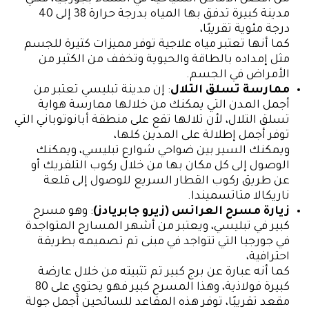
مدينة كبيرة تدفق بها المياه بدرجة حرارة 38 إلى 40
درجة مئوية تقريبًا،
كما أنها تعتبر مياه علاجية توفر مميزات كثيرة للجسم
مثل إمداده بالطاقة والحيوية وتخفف من الكثير من
الأمراض في الجسم.
ممارسة تسلق التلال
: إن مدينة تبليسي تعتبر من
أجمل المدن التي يمكنك من خلالها ممارسة هواية
تسلق التلال، لأن تلالها تقع على منطقة أبانوتوباني التي
توفر أجمل إطلالة على المدين كلها،
ويمكنك السير بين ضواحي شوارع تبليسي، ويمكنك
الوصول إلى كل مكان بها من خلال ركوب التلفريك أو
عن طريق ركوب القطار السريع للوصول إلى قلعة
ناريكالا متاتسميندا.
زيارة مسرح العرائس (زيرو جابريادز)
: وهو مسرح
كبير في تبليسي، ويعتبر من أشهر المسارح المتواجدة
في جورجيا التي تتواجد في مبنى تم تصميمه بطريقة
احترافية،
كما أنه عبارة عن برج كبير تم تثبيته من خلال عارضة
كبيرة فولاذية، وهذا المسرح كبير فهو يحتوي على 80
مقعد تقريبًا، توفر هذه المقاعد للسائحين أجمل جولة