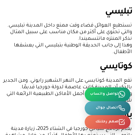
تبليسي
تستطيع العوائل قضاء وقت ممتع داخل المدينة تبليسي.
والتي تحتوي على أكثر من مكان مناسب على سبيل المثال
نذكر المنتزه ماتتسميندا.
وهذا إلى جانب الحديقة الوطنية بتبليسي التي يعشقها
الأطفال.
كوتايسي
تقع المدينة كوتايسي على النهر الشهير رايوني. ومن الجدير
بالذكر أن المدينة كانت عاصمة لدولة جورجيا قديمًا.
تواصل واتساب
وتحتوي كوتايسي على أجمل الأماكن الطبيعية الرائعة التي
تلائم العوائل.
اتصال جوال
باتومي
صمم رحلتك
يقدم برنامج سياحي جورجيا في الشتاء 2025، زيارة مدينة