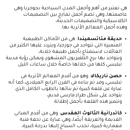
هي تعتبر من أهم وأجمل المدن السياحية بجوجريا وهي
عاصمتها، وهي تضم أجمل تمازج بين التصميمات
الكلاسيكية والتصميمات الحديثة،
وهذه أجمل المعالم الأثرية بها:
حديقة متاتسميندا
: هي من الأماكن الطبيعية
المتميزة التي تتواجد في جورجيا، ويتردد عليها الكثير من
العائلات لاستمتاع بأجمل طبيعة خلابة،
ويتواجد بها برج التلفيزيون المشهور، ويمكن رؤية مدينة
تبليسي كلها من خلالها خاصةً خلال ساعات الليل.
حصن ناريكالا
: وهو من أقدم المعالم الأثرية في
تبليسي، وقد تم بناءه في القرن الرابع الميلادي، كما أنه
عبارة عن قلعة كبيرة تم بنائها بالطوب الكامل الذي
يتواجد على شكل طراز فارسي قديم،
وتتميز هذه القلعة بأجمل إطلالة.
كاتدرائية الثالوث المقدس
: وهي من أقدم المباني
القديمة والعريقة أيضًا، وهي عبارة عن تحفة فنية
معمارية كبيرة، تجذب السياح إليها بدرجة كبيرة،