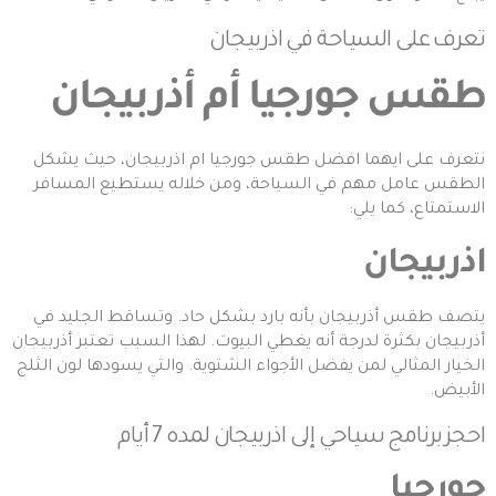
تعرف على
السياحة في اذربيجان
طقس جورجيا أم أذربيجان
نتعرف على ايهما افضل طقس
جورجيا
ام اذربيجان، حيث يشكل
الطقس عامل مهم في السياحة، ومن خلاله يستطيع المسافر
الاستمتاع، كما يلي:
اذربيجان
يتصف طقس أذربيجان بأنه بارد بشكل حاد. وتساقط الجليد في
أذربيجان
بكثرة لدرجة أنه يغطي البيوت. لهذا السبب تعتبر أذربيجان
الخيار المثالي لمن يفضل الأجواء الشتوية. والتي يسودها لون الثلج
الأبيض.
احجز
برنامج سياحي إلى اذربيجان لمده 7 أيام
جورجيا