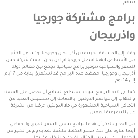
بينهم.
برامج مشتركة جورجيا
واذربيجان
وفقا إلى المسافة القريبة بين أذربيجان و
جورجيا
. وتساءل الكثير
من الأشخاص ايهما افضل جورجيا ام اذربيجان. قامت شركة جنان
للسفر والسياحية بتوفير برامج سياحية تجمع بين معالم دولة
أذربيجان وجورجيا. معظم هذه البرامج قد تستغرق بداية من 7 أيام
إلى 14 يوم.
كما في هذه البرامج سوف يستطيع السائح أن يحصل على المتعة.
والذهاب إلى عواصم الدولتين. بالاضافة إلى تخصيص العديد من
الأماكن السياحية المشهورة في كلا الدولتين حرصًا من الشركة
على تلبية رغبة العميل.
من الجدير بالذكر أن هذه البرامج تناسي السفر الفردي والجماعي
أيضا علاوة على ذلك تعتبر التكلفة ملائمة للغاية وتوفر الكثير من
الخدمات. على سبيل المثال الفندق والتنقل، وغيرها.