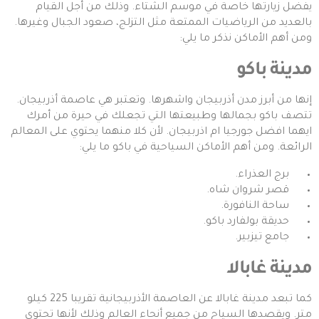
يفضل زيارتها خاصة في موسم الشتاء. وذلك من أجل القيام
بالعديد من الرياضيات الممتعة مثل التزلج، صعود الجبال وغيرها.
ومن أهم الأماكن نذكر ما يلي:
مدينة باكو
إنها من أبرز مدن أذربيجان واشهرها. وتعتبر هي عاصمة أذربيجان.
تتصف باكو بجمالها وطبيعتها التي تجعلك في حيرة من أمرك
ايهما افضل جورجيا ام اذربيجان. لأن كلا منهما يحتوي على المعالم
الرائعة. ومن أهم الأماكن السياحية في باكو ما يلي:
برج العذراء.
قصر شروان شاه.
ساحة النافورة.
حديقة بولفارد باكو.
جامع تيزبير.
مدينة غابالا
كما تبعد مدينة غابالا عن العاصمة الأذربيجانية تقريبا 225 كيلو
متر. ويقصدها السياح من جميع أنحاء العالم وذلك لأنها تحتوي