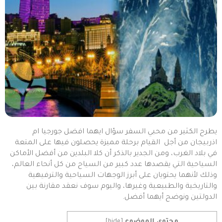
يطرح الكثير من محبي السفر سؤال ايهما افضل جورجيا ام
اذربيجان من أجل القيام برحلة مميزة يحصلون فيها على المتعة
في بلاد الغرب، ومن الجدير بالذكر أن كلا البلدين من أفضل الأماكن
السياحية التي يقصدها عدد كبير من السياح من كل أنحاء العالم،
وذلك لأنهما يحتويان على أبرز الوجهات السياحية والترفيهية
والتاريخية والطبيعية وغيرها، واليوم سوف نعقد مقارنة بين
الدولتين ونوضح أيهما أفضل.
محتوي الموضوع
]
hide
[