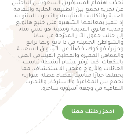
تجذب اهتمام المسافرين السعوديين الباحثين
عن تجربة تجمع بين الطبيعة الخلابة والثقافة
الغنية والتكاليف المناسبة والتجارب المتنوعة،
إذ تتميز بمعالمها الشهيرة مثل خليج هالونغ
ومدينة هانوي القديمة ومدينة هو تشي منه،
إلى جانب حقول الأرز المدرّجة في سابا
والشواطئ الجميلة في دا نانغ ونها ترانغ
وجزيرة فو كوك، فضلًا عن الأسواق الشعبية
والمقاهي المميزة والمطبخ الفيتنامي الغني
بالنكهات. كما توفر فيتنام أنشطة تناسب
العائلات والأزواج ومحبي الاستكشاف، مما
يجعلها خيارًا مناسبًا لقضاء عطلة متوازنة
تجمع بين المغامرة والاسترخاء والتجارب
الثقافية في وجهة آسيوية ساحرة.
احجز رحلتك معنا