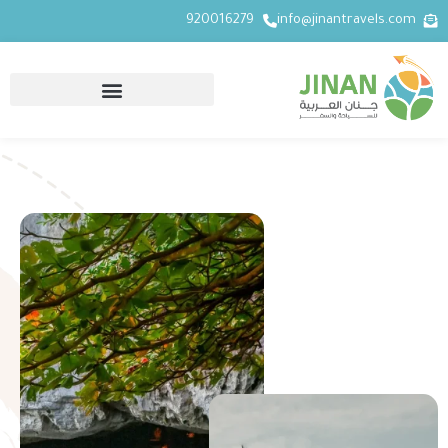
920016279
info@jinantravels.com