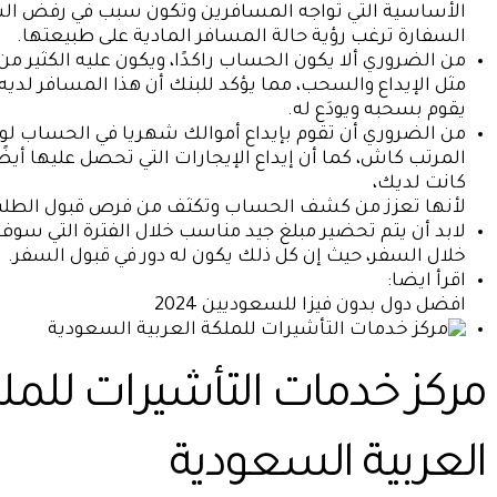
الأساسية التي تواجه المسافرين وتكون سبب في رفض الس
السفارة ترغب رؤية حالة المسافر المادية على طبيعتها.
من الضروري ألا يكون الحساب راكدًا، ويكون عليه الكثير من
مثل الإيداع والسحب، مما يؤكد للبنك أن هذا المسافر لديه
يقوم بسحبه ويودَع له.
من الضروري أن تقوم بإيداع أموالك شهريا في الحساب لو
المرتب كاش، كما أن إيداع الإيجارات التي تحصل عليها أيضً
كانت لديك،
لأنها تعزز من كشف الحساب وتكثف من فرص قبول الطل
لابد أن يتم تحضير مبلغ جيد مناسب خلال الفترة التي سوف
خلال السفر، حيث إن كل ذلك يكون له دور في قبول السفر.
اقرأ ايضا:
افضل دول بدون فيزا للسعوديين 2024
مركز خدمات التأشيرات للمل
العربية السعودية