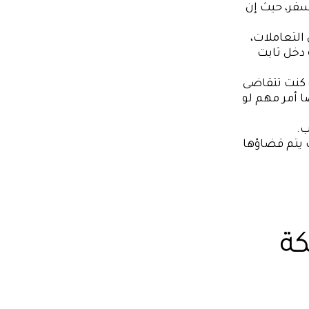
فر، حيث إن
 التعاملات،
 دخل ثابت
 كنت تتقاضى
ا أمر مهم لو
ب.
 يتم قضاؤها
كة