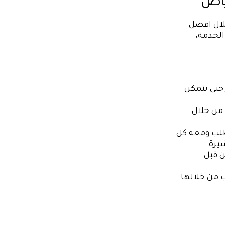
ياض
لال افضل
حتى يتمكن
 من خلال
طلب ومعه كل
يرة.
ن قبل
 من خلالها