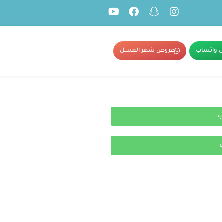
 واتساب
عروض شهر العسل
ب