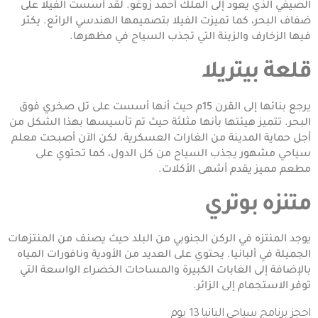
الصيفي الذي يعود إلى الملك أحمد زوغو. لقد أُسست الفيلا على
ضفاف البحر، كما تميزت الفيلا بتصميمها الهندسي الرائع. يكثر
فيها الزخارف والزينة التي تجذب السياح في مظهرها.
قلعة بيتريلا
يرجع بنائها إلى القرن 15م حيث أنها أسست على تل صخري فوق
البحر. تتميز هيئتها بأنها مثلثة حيث تم تأسيسها بهذا الشكل من
أجل حماية المدينة من الغارات العسكرية. لكن الآن أصبحت معلم
سياحي مشهور يجذب السياح من كل الدول، كما تحتوي على
مطعم مميز يقدم أشهى الأكلات.
متنزه بوتري
يوجد المنتزه في الركن الجنوبي من البلد حيث يصنف من المنتزهات
الجميلة في ألبانيا. يحتوي على العديد من الأودية ونافورات المياه
بالإضافة إلى الغابات الكبيرة والمساحات الخضراء الواسعة التي
توفر الاستجمام إلى الزائر.
احجز
برنامج سياحي البانيا 13 يوم