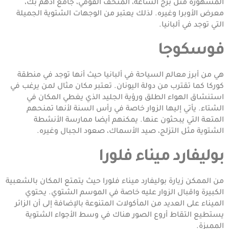
المشهورة مثل برج الساعة، المتحف القومي، جامع أدهم بك،
معرض الأوبرا وغيره. لذلك يعتبر من الوجهات الشتوية الجميلة
التي توجد في ألبانيا.
فوسكوجا
هي من أبرز معالم السياحة في ألبانيا حيث أنها توجد في منطقة
كوركا كما تقترب من دولة اليونان. تعتبر مكان مثال لمن يرغب في
استنشاق الهواء الطلق ورؤية الجليد الذي يغطي المكان في
الشتاء. يأتي إليها الزوار خاصة في رأس السنة لأنها تمنحهم
المتعة التي يبحثون عنها. يمكنهم أيضا ممارسة الأنشطة
الشتوية مثل التزلج، صيد الأسماك، صعود الجبال وغيره.
بوليفارد ميناء فلورا
من الممكن زيارة بوليفارد ميناء فلورا حيث يتمتع المكان بالشعبية
الكبيرة واقبال الزوار عليه خاصة في الموسم الشتوي. يحتوي
الميناء على العديد من المأكولات المتنوعة بالإضافة إلى أن الزائر
يستطيع التقاط أروع الصور هناك في وسط الأجواء الشتوية
المميزة.